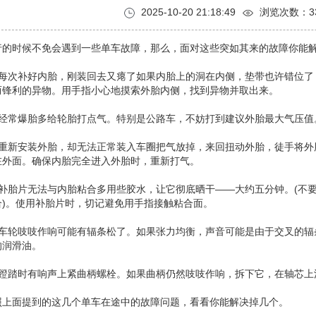
2025-10-20 21:18:49
浏览次数：
3
的时候不免会遇到一些单车故障，那么，面对这些突如其来的故障你能
次补好内胎，刚装回去又瘪了如果内胎上的洞在内侧，垫带也许错位了
而锋利的异物。用手指小心地摸索外胎内侧，找到异物并取出来。
常爆胎多给轮胎打点气。特别是公路车，不妨打到建议外胎最大气压值
新安装外胎，却无法正常装入车圈把气放掉，来回扭动外胎，徒手将外
在外面。确保内胎完全进入外胎时，重新打气。
胎片无法与内胎粘合多用些胶水，让它彻底晒干——大约五分钟。(不要
合)。使用补胎片时，切记避免用手指接触粘合面。
轮吱吱作响可能有辐条松了。如果张力均衡，声音可能是由于交叉的辐
的润滑油。
踏时有响声上紧曲柄螺栓。如果曲柄仍然吱吱作响，拆下它，在轴芯上
面提到的这几个单车在途中的故障问题，看看你能解决掉几个。