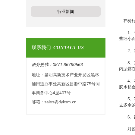
行业新闻
在骑行
1、每
些细小
联系我们
CONTACT US
2、经
3、重
服务热线：0871 86790563
内胎露
地址：昆明高新技术产业开发区黑林
4、补
铺街道办事处高新区昌源中路75号同
胶水粘
丰商务中心4层407号
5、车
邮箱：sales@dyksm.cn
去多余
6、蹬
对照上