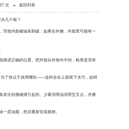
37 次
返回列表
解决几个呢？
，导致内胎被辐条割破；如果在外侧，外胎里可能有一
。
胎揉进正确的位置。把外胎从外推向中间，检查是否有
为了快点干就用嘴吹——这样会在上面留下水汽，妨碍
条发生轻微碰撞引起的。少量润滑油润滑交叉点，并擦
涂一层油脂，然后重新安装曲柄。